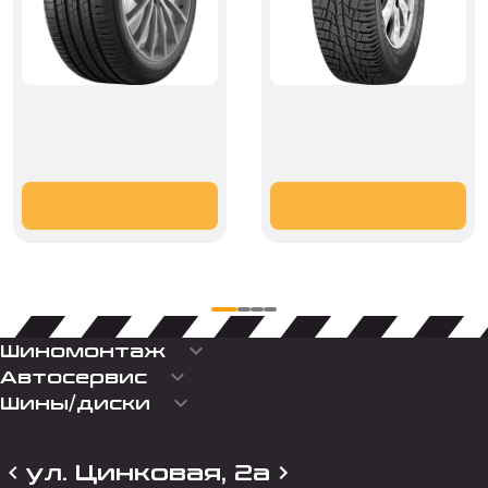
keyboard_arrow_down
Шиномонтаж
keyboard_arrow_down
Автосервис
keyboard_arrow_down
Шины/диски
ул. Цинковая, 2а