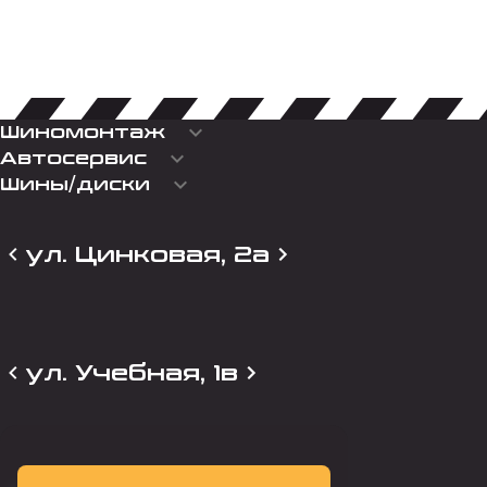
keyboard_arrow_down
Шиномонтаж
keyboard_arrow_down
Автосервис
keyboard_arrow_down
Шины/диски
ул. Цинковая, 2а
ул. Учебная, 1в