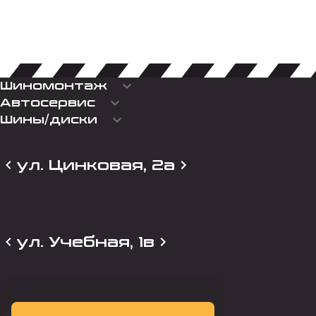
keyboard_arrow_down
Шиномонтаж
keyboard_arrow_down
Автосервис
keyboard_arrow_down
Шины/диски
ул. Цинковая, 2а
ул. Учебная, 1в