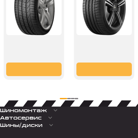
keyboard_arrow_down
Шиномонтаж
keyboard_arrow_down
Автосервис
keyboard_arrow_down
Шины/диски