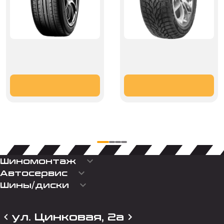
keyboard_arrow_down
Шиномонтаж
keyboard_arrow_down
Автосервис
keyboard_arrow_down
Шины/диски
ул. Цинковая, 2а