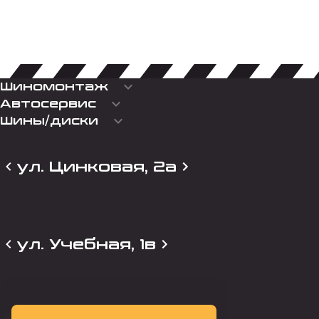
keyboard_arrow_down
Шиномонтаж
keyboard_arrow_down
Автосервис
keyboard_arrow_down
Шины/диски
ул. Цинковая, 2а
ул. Учебная, 1в