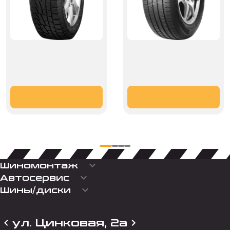
keyboard_arrow_down
Шиномонтаж
keyboard_arrow_down
Автосервис
keyboard_arrow_down
Шины/диски
ул. Цинковая, 2а