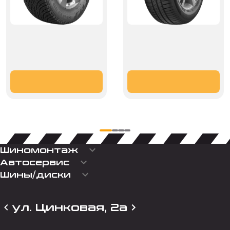
keyboard_arrow_down
Шиномонтаж
keyboard_arrow_down
Автосервис
keyboard_arrow_down
Шины/диски
ул. Цинковая, 2а