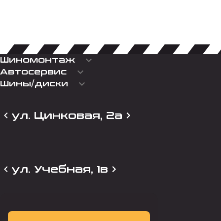
keyboard_arrow_down
Шиномонтаж
keyboard_arrow_down
Автосервис
keyboard_arrow_down
Шины/диски
ул. Цинковая, 2а
ул. Учебная, 1в