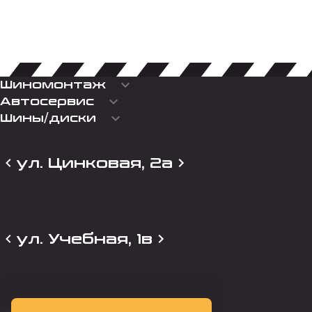
keyboard_arrow_down
Шиномонтаж
keyboard_arrow_down
Автосервис
keyboard_arrow_down
Шины/диски
ул. Цинковая, 2а
ул. Учебная, 1в