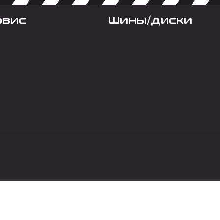
рвис
Шины/диски
Социальные сет