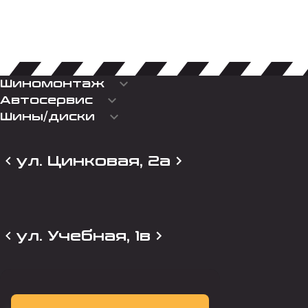
keyboard_arrow_down
Шиномонтаж
keyboard_arrow_down
Автосервис
keyboard_arrow_down
Шины/диски
ул. Цинковая, 2а
ул. Учебная, 1в