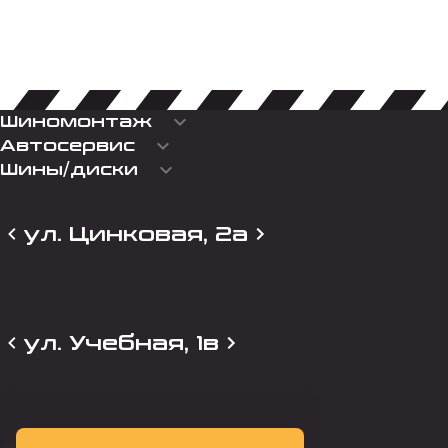
keyboard_arrow_down
Шиномонтаж
keyboard_arrow_down
Автосервис
keyboard_arrow_down
Шины/диски
ул. Цинковая, 2а
ул. Учебная, 1в