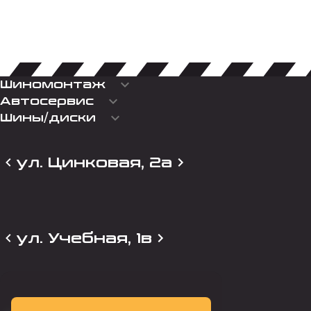
keyboard_arrow_down
Шиномонтаж
keyboard_arrow_down
Автосервис
keyboard_arrow_down
Шины/диски
ул. Цинковая, 2а
ул. Учебная, 1в