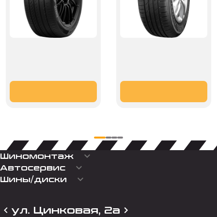
keyboard_arrow_down
Шиномонтаж
keyboard_arrow_down
Автосервис
keyboard_arrow_down
Шины/диски
ул. Цинковая, 2а