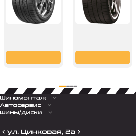
keyboard_arrow_down
Шиномонтаж
keyboard_arrow_down
Автосервис
keyboard_arrow_down
Шины/диски
ул. Цинковая, 2а