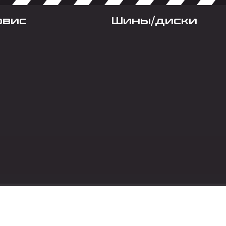
рвис
Шины/диски
Социальные сет