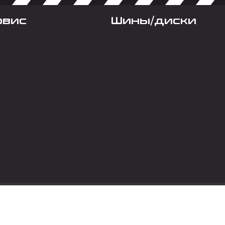
рвис
Шины/диски
Социальные сет