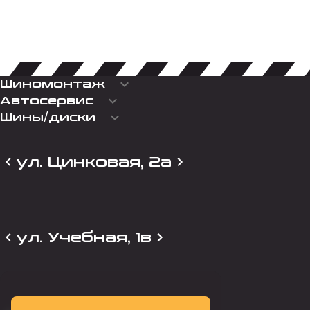
keyboard_arrow_down
Шиномонтаж
keyboard_arrow_down
Автосервис
keyboard_arrow_down
Шины/диски
ул. Цинковая, 2а
ул. Учебная, 1в