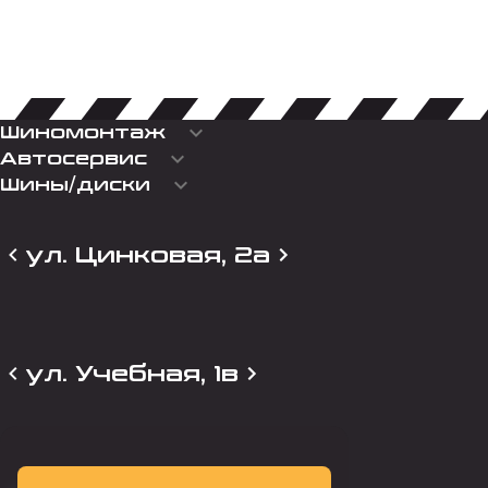
keyboard_arrow_down
Шиномонтаж
keyboard_arrow_down
Автосервис
keyboard_arrow_down
Шины/диски
ул. Цинковая, 2а
ул. Учебная, 1в