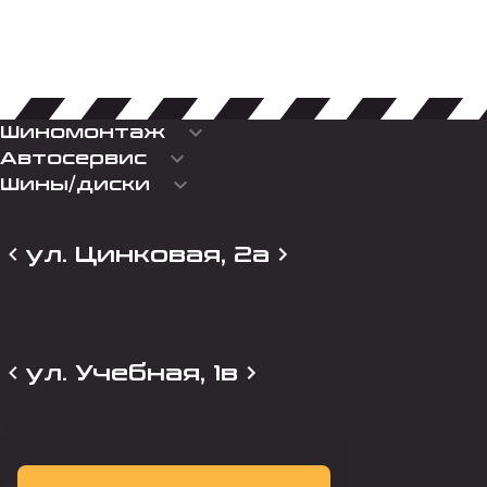
keyboard_arrow_down
Шиномонтаж
keyboard_arrow_down
Автосервис
keyboard_arrow_down
Шины/диски
ул. Цинковая, 2а
ул. Учебная, 1в