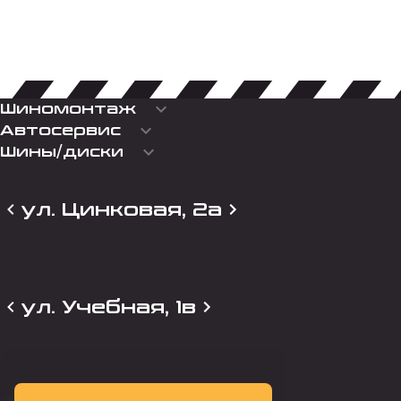
keyboard_arrow_down
Шиномонтаж
keyboard_arrow_down
Автосервис
keyboard_arrow_down
Шины/диски
ул. Цинковая, 2а
ул. Учебная, 1в