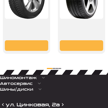
keyboard_arrow_down
Шиномонтаж
keyboard_arrow_down
Автосервис
keyboard_arrow_down
Шины/диски
ул. Цинковая, 2а