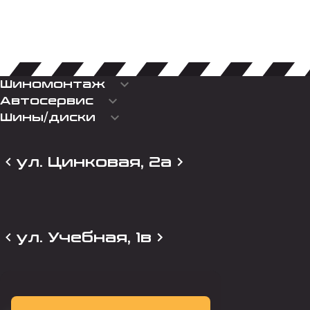
keyboard_arrow_down
Шиномонтаж
keyboard_arrow_down
Автосервис
keyboard_arrow_down
Шины/диски
ул. Цинковая, 2а
ул. Учебная, 1в