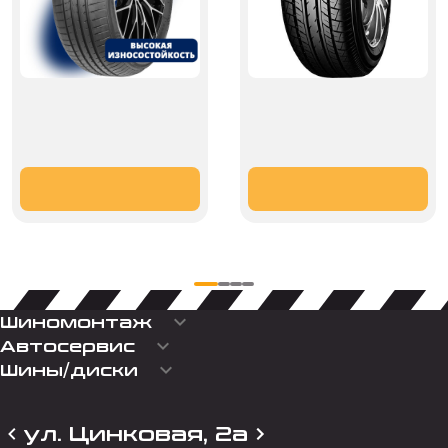
keyboard_arrow_down
Шиномонтаж
keyboard_arrow_down
Автосервис
keyboard_arrow_down
Шины/диски
ул. Цинковая, 2а