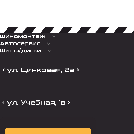
keyboard_arrow_down
Шиномонтаж
keyboard_arrow_down
Автосервис
keyboard_arrow_down
Шины/диски
ул. Цинковая, 2а
ул. Учебная, 1в