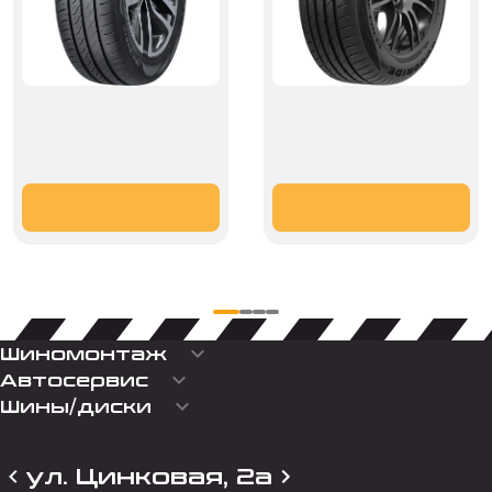
keyboard_arrow_down
Шиномонтаж
keyboard_arrow_down
Автосервис
keyboard_arrow_down
Шины/диски
ул. Цинковая, 2а