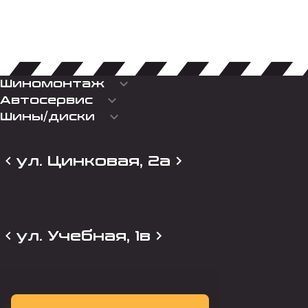
keyboard_arrow_down
Шиномонтаж
keyboard_arrow_down
Автосервис
keyboard_arrow_down
Шины/диски
ул. Цинковая, 2а
ул. Учебная, 1в