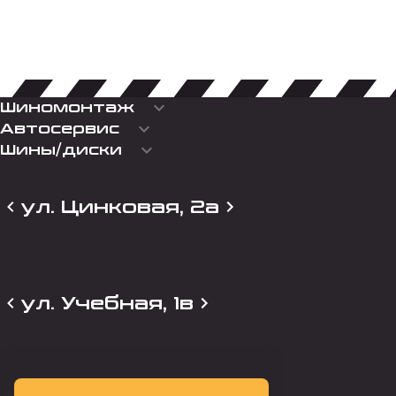
keyboard_arrow_down
Шиномонтаж
keyboard_arrow_down
Автосервис
keyboard_arrow_down
Шины/диски
ул. Цинковая, 2а
ул. Учебная, 1в