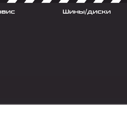
рвис
Шины/диски
Социальные сет