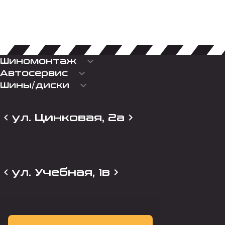
keyboard_arrow_down
Шиномонтаж
keyboard_arrow_down
Автосервис
keyboard_arrow_down
Шины/диски
ул. Цинковая, 2а
ул. Учебная, 1в