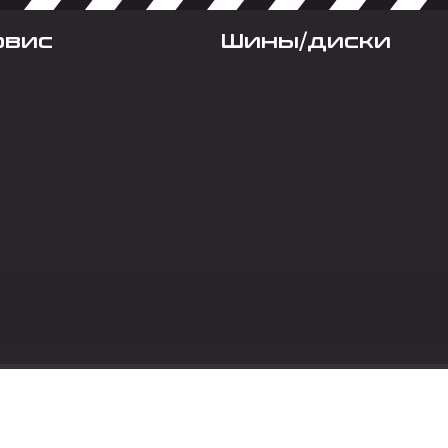
рвис
Шины/диски
Социальные сет