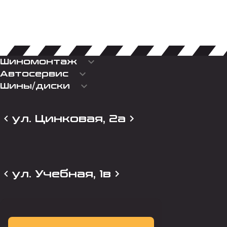
keyboard_arrow_down
Шиномонтаж
keyboard_arrow_down
Автосервис
keyboard_arrow_down
Шины/диски
ул. Цинковая, 2а
ул. Учебная, 1в