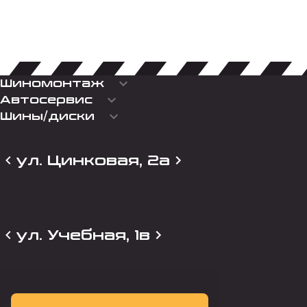
keyboard_arrow_down
Шиномонтаж
keyboard_arrow_down
Автосервис
keyboard_arrow_down
Шины/диски
ул. Цинковая, 2а
ул. Учебная, 1в