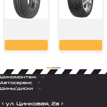
keyboard_arrow_down
Шиномонтаж
keyboard_arrow_down
Автосервис
keyboard_arrow_down
Шины/диски
ул. Цинковая, 2а