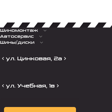
keyboard_arrow_down
Шиномонтаж
keyboard_arrow_down
Автосервис
keyboard_arrow_down
Шины/диски
ул. Цинковая, 2а
ул. Учебная, 1в