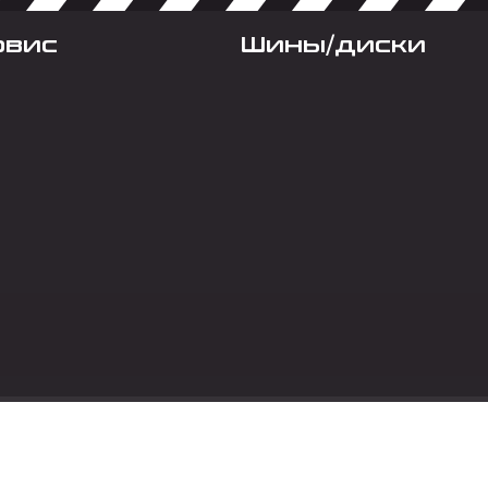
рвис
Шины/диски
Социальные сет