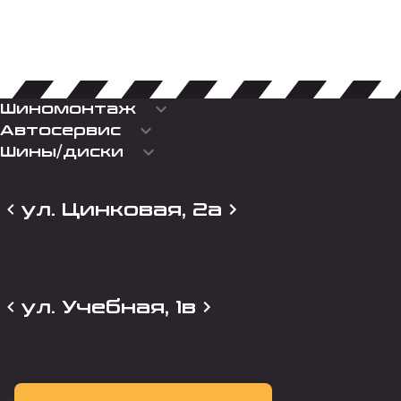
keyboard_arrow_down
Шиномонтаж
keyboard_arrow_down
Автосервис
keyboard_arrow_down
Шины/диски
ул. Цинковая, 2а
ул. Учебная, 1в