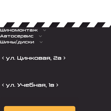
keyboard_arrow_down
Шиномонтаж
keyboard_arrow_down
Автосервис
keyboard_arrow_down
Шины/диски
ул. Цинковая, 2а
ул. Учебная, 1в