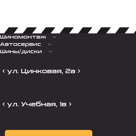
keyboard_arrow_down
Шиномонтаж
keyboard_arrow_down
Автосервис
keyboard_arrow_down
Шины/диски
ул. Цинковая, 2а
ул. Учебная, 1в