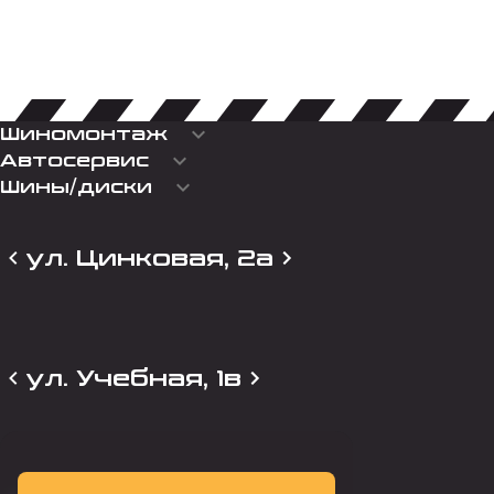
keyboard_arrow_down
Шиномонтаж
keyboard_arrow_down
Автосервис
keyboard_arrow_down
Шины/диски
ул. Цинковая, 2а
ул. Учебная, 1в