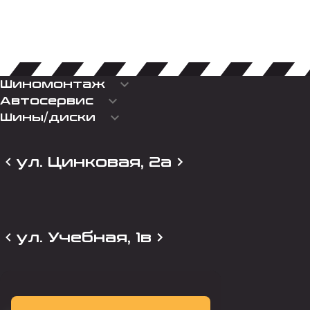
keyboard_arrow_down
Шиномонтаж
keyboard_arrow_down
Автосервис
keyboard_arrow_down
Шины/диски
ул. Цинковая, 2а
ул. Учебная, 1в