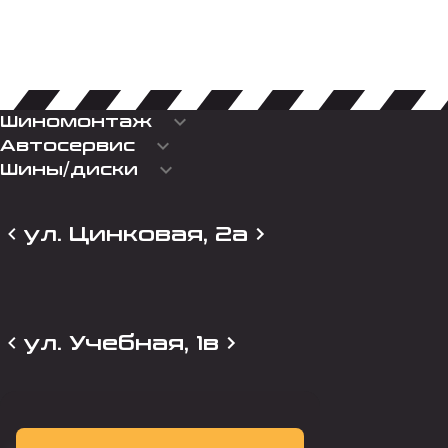
keyboard_arrow_down
Шиномонтаж
keyboard_arrow_down
Автосервис
keyboard_arrow_down
Шины/диски
ул. Цинковая, 2а
ул. Учебная, 1в