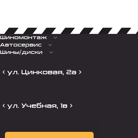
keyboard_arrow_down
Шиномонтаж
keyboard_arrow_down
Автосервис
keyboard_arrow_down
Шины/диски
ул. Цинковая, 2а
ул. Учебная, 1в