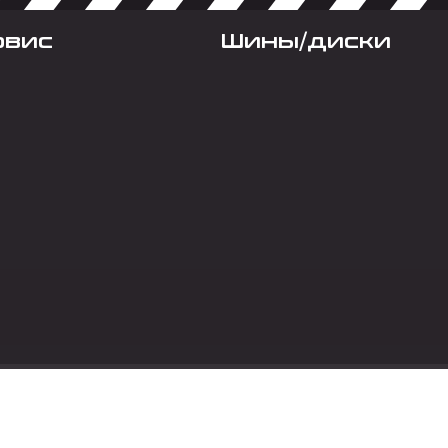
рвис
Шины/диски
Социальные сет