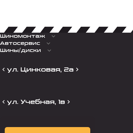
keyboard_arrow_down
Шиномонтаж
keyboard_arrow_down
Автосервис
keyboard_arrow_down
Шины/диски
ул. Цинковая, 2а
ул. Учебная, 1в