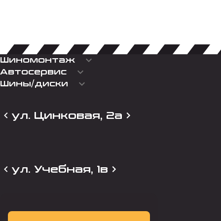
keyboard_arrow_down
Шиномонтаж
keyboard_arrow_down
Автосервис
keyboard_arrow_down
Шины/диски
ул. Цинковая, 2а
ул. Учебная, 1в