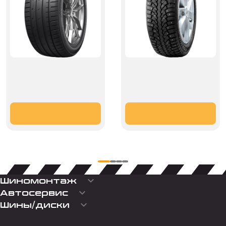
keyboard_arrow_down
Шиномонтаж
keyboard_arrow_down
Автосервис
keyboard_arrow_down
Шины/диски