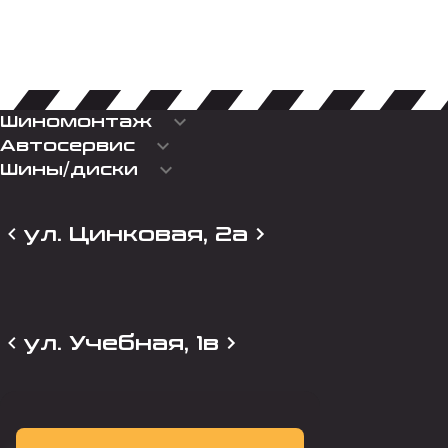
keyboard_arrow_down
Шиномонтаж
keyboard_arrow_down
Автосервис
keyboard_arrow_down
Шины/диски
ул. Цинковая, 2а
ул. Учебная, 1в