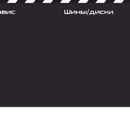
рвис
Шины/диски
Социальные сет